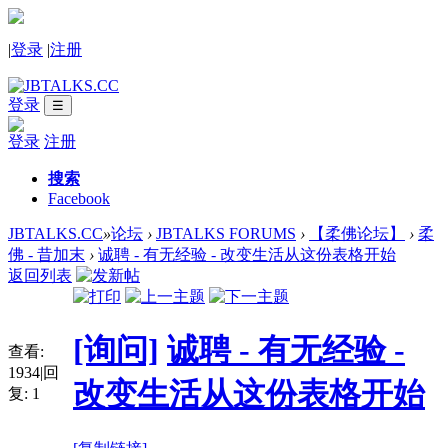
|
登录
|
注册
登录
☰
登录
注册
搜索
Facebook
JBTALKS.CC
»
论坛
›
JBTALKS FORUMS
›
【柔佛论坛】
›
柔
佛 - 昔加末
›
诚聘 - 有无经验 - 改变生活从这份表格开始
返回列表
[询问]
诚聘 - 有无经验 -
查看:
1934
|
回
改变生活从这份表格开始
复:
1