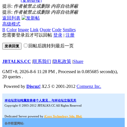
[复制链接]
提示:
作者被禁止或删除 内容自动屏蔽
提示:
作者被禁止或删除 内容自动屏蔽
返回列表
高级模式
B
Color
Image
Link
Quote
Code
Smilies
您需要登录后才可以回帖
登录
|
注册
回帖后跳转到最后一页
发表回复
JBTALKS.CC
|
联系我们
|
隐私政策
|
Share
GMT+8, 2026-8-6 11:28 PM
, Processed in 0.085685 second(s),
20 queries .
Powered by
Discuz!
X2.5
© 2001-2012
Comsenz Inc.
本论坛言论纯属发表者个人意见，与本论坛立场无关
Copyright © 2003-2012 JBTALKS.CC All Rights Reserved
Dedicated Server powered by
iCore Technology Sdn. Bhd.
合作联盟网站: