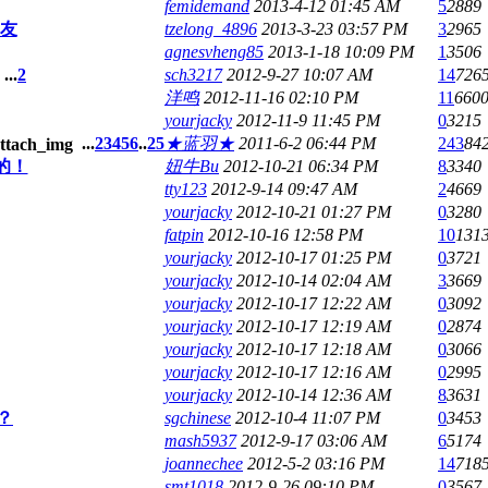
femidemand
2013-4-12 01:45 AM
5
2889
友
tzelong_4896
2013-3-23 03:57 PM
3
2965
agnesvheng85
2013-1-18 10:09 PM
1
3506
...
2
sch3217
2012-9-27 10:07 AM
14
726
洋鸣
2012-11-16 02:10 PM
11
660
yourjacky
2012-11-9 11:45 PM
0
3215
...
2
3
4
5
6
..
25
★蓝羽★
2011-6-2 06:44 PM
243
84
的！
妞牛Bu
2012-10-21 06:34 PM
8
3340
tty123
2012-9-14 09:47 AM
2
4669
yourjacky
2012-10-21 01:27 PM
0
3280
fatpin
2012-10-16 12:58 PM
10
131
yourjacky
2012-10-17 01:25 PM
0
3721
yourjacky
2012-10-14 02:04 AM
3
3669
yourjacky
2012-10-17 12:22 AM
0
3092
yourjacky
2012-10-17 12:19 AM
0
2874
yourjacky
2012-10-17 12:18 AM
0
3066
yourjacky
2012-10-17 12:16 AM
0
2995
yourjacky
2012-10-14 12:36 AM
8
3631
？
sgchinese
2012-10-4 11:07 PM
0
3453
mash5937
2012-9-17 03:06 AM
6
5174
joannechee
2012-5-2 03:16 PM
14
718
smt1018
2012-9-26 09:10 PM
0
3567