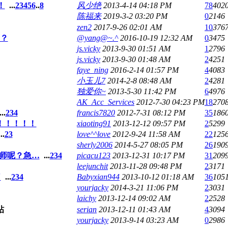
！
...
2
3
4
5
6
..
8
风少绝
2013-4-14 04:18 PM
78
402
陈福来
2019-3-2 03:20 PM
0
2146
zen2
2017-9-26 02:01 AM
10
376
？
@yang@~.^
2016-10-19 12:32 AM
0
3475
js.vicky
2013-9-30 01:51 AM
1
2796
js.vicky
2013-9-30 01:48 AM
2
4251
faye_ning
2016-2-14 01:57 PM
4
4083
小玉儿7
2014-2-8 08:48 AM
2
4281
独爱你~
2013-5-30 11:42 PM
6
4976
AK_Acc_Services
2012-7-30 04:23 PM
18
270
..
2
3
4
francis7820
2012-7-31 08:12 PM
35
186
！！！！！
xiaoting91
2013-12-12 09:57 PM
2
5299
..
2
3
love^^love
2012-9-24 11:58 AM
22
125
sherly2006
2014-5-27 08:05 PM
26
190
降师呢？急…
...
2
3
4
picacu123
2013-12-31 10:17 PM
31
209
leejunchit
2013-11-28 09:48 PM
2
3171
了
...
2
3
4
Babyxian944
2013-10-12 01:18 AM
36
105
yourjacky
2014-3-21 11:06 PM
2
3031
laichy
2013-12-14 09:02 AM
2
2528
serian
2013-12-11 01:43 AM
4
3094
yourjacky
2013-9-14 03:23 AM
0
2986