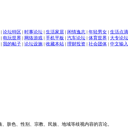
|
论坛特区
|
时事论坛
|
生活家居
|
闲情逸志
|
年轻男女
|
生活点
|
电玩世界
|
网络游戏
|
手机平板
|
汽车论坛
|
体育世界
|
大专论
|
我的帖子
|
论坛设施
|
收藏本站
|
理财投资
|
社会团体
|
中文输
族、肤色、性别、宗教、民族、地域等歧视内容的言论。