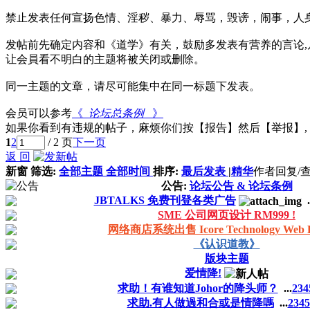
禁止发表任何宣扬色情、淫秽、暴力、辱骂，毁谤，闹事，人
发帖前先确定内容和《道学》有关，鼓励多发表有营养的言论,凡帖
让会員看不明白的主题将被关闭或删除。
同一主题的文章，请尽可能集中在同一标题下发表。
会员可以参考
《
论坛总条例
》
如果你看到有违规的帖子，麻烦你们按【报告】然后【举报】,
1
2
/ 2 页
下一页
返 回
新窗
筛选:
全部主题
全部时间
排序:
最后发表
|
精华
作者
回复/
公告:
论坛公告 & 论坛条例
JBTALKS 免费刊登各类广告
.
SME 公司网页设计 RM999 !
网络商店系统出售 Icore Technology Web Ho
《认识道教》
版块主题
爱情降!
求助！有谁知道Johor的降头师？
...
2
3
4
求助.有人做過和合或是情降嗎
...
2
3
4
5