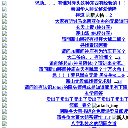
求助。。。有谁对降头这种东西有经验的！！
泰国华人师父解爱情降
得道
...
2
大家有听过马来西亚创办的无极道吗
玄天上帝 (纯分享)
茅山派 (纯粹分享)
請問新山哪裡有得拜大爺二爺？
寻找泰国阿赞
请问Jb哪间神庙有为汽车开光？
大二爷伯。。有谁懂？
...
2
谁能够起乩(神灵附体)？请进来交流。
.
请问新山哪间神庙白天有跳童？十万火急！
急！！！夢見黑白无常 黑先生⊙﹏⊙
.
新山尤景鎮找师父求财
...
2
3
请问谁有认识Johor的降头师傅或是知道哪里有下
玄学问答
卖出了卖出了卖出了卖出了卖出了卖出
節氣 - 春分
网路各大善书综合免费游览及阅读
请各位大哥大姐帮帮忙 T.T
八字和姓名的阴阳之道