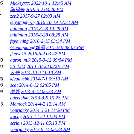
05
Mickeyxxx
2022-10-1 12:45 AM
陈福来
2019-3-2 03:20 PM
7
zen2
2017-9-27 02:03 AM
@yang@~.^
2016-10-19 12:32 AM
miniman
2016-8-28 10:29 AM
miniman
2016-8-28 08:25 AM
faye_ning
2016-2-15 03:34 PM
^^pumpkin@妹眉
2015-9-9 08:07 PM
jjenya15
2015-6-2 03:42 PM
83
aaron_mlk
2015-3-12 09:54 PM
03
SS_LIM
2014-10-28 02:01 PM
云铮
2014-10-9 11:10 PM
66
kfyquusbk
2014-7-1 09:10 AM
90
scat
2014-6-12 02:05 PM
99
美曼
2014-4-12 06:33 PM
aaeembkh
2014-4-9 10:25 AM
16
Momock
2014-4-2 12:14 AM
yourjacky
2014-3-21 11:20 PM
laichy
2013-12-22 12:03 PM
serian
2013-12-11 05:13 PM
yourjacky
2013-9-14 03:23 AM