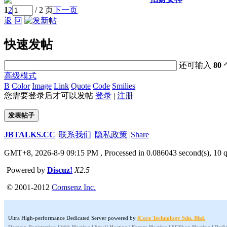
1
2
/ 2 页
下一页
返 回
快速发帖
还可输入
80
高级模式
B
Color
Image
Link
Quote
Code
Smilies
您需要登录后才可以发帖
登录
|
注册
发表帖子
JBTALKS.CC
|
联系我们
|
隐私政策
|
Share
GMT+8, 2026-8-9 09:15 PM
, Processed in 0.086043 second(s), 10 q
Powered by
Discuz!
X2.5
© 2001-2012
Comsenz Inc.
Ultra High-performance Dedicated Server powered by
iCore Technology Sdn. Bhd.
Domain Registration
|
Web Hosting
|
Email Hosting
|
Forum Hosting
|
ECShop Hosting
|
Dedic