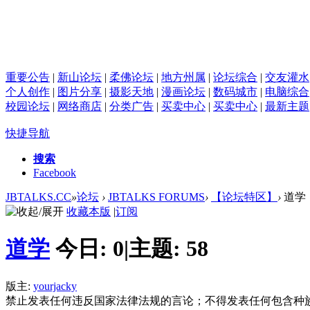
重要公告
|
新山论坛
|
柔佛论坛
|
地方州属
|
论坛综合
|
交友灌水
个人创作
|
图片分享
|
摄影天地
|
漫画论坛
|
数码城市
|
电脑综合
校园论坛
|
网络商店
|
分类广告
|
买卖中心
|
买卖中心
|
最新主题
快捷导航
搜索
Facebook
JBTALKS.CC
»
论坛
›
JBTALKS FORUMS
›
【论坛特区】
›
道学
收藏本版
|
订阅
道学
今日:
0
|
主题:
58
版主:
yourjacky
禁止发表任何违反国家法律法规的言论；不得发表任何包含种