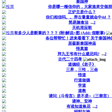
泰国神
你是哪一種信仰的，大家進來交個朋
正炉主是什么？
你们相信吗。。养古曼童就会中4d ？
简易施食法
...
2
天机泄应歌
有多少人是断掌的？？？ [附]解说+图 (Add: 假断掌)
各位帮帮忙！进来看看下 关于泰国神
居銮新泰国神庙
悟真篇
拜九王爷有什么避忌吗?
...
2
古代二十四孝
道德经《老子》
三界，三性，三命
悟道
行道做德
学道
道教
请问（斗母宫）是不是=（三善宫）
请神、安神
有谁知道换花
...
2
招财女神