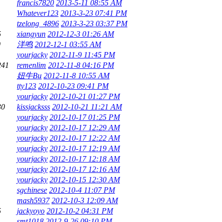
francis7820
2013-5-11 08:55 AM
Whatever123
2013-3-23 07:41 PM
tzelong_4896
2013-3-23 03:37 PM
5
xiangyun
2012-12-3 01:26 AM
0
洋鸣
2012-12-1 03:55 AM
yourjacky
2012-11-9 11:45 PM
241
remenlim
2012-11-8 04:16 PM
妞牛Bu
2012-11-8 10:55 AM
tty123
2012-10-23 09:41 PM
yourjacky
2012-10-21 01:27 PM
30
kissjacksss
2012-10-21 11:21 AM
yourjacky
2012-10-17 01:25 PM
yourjacky
2012-10-17 12:29 AM
yourjacky
2012-10-17 12:22 AM
yourjacky
2012-10-17 12:19 AM
yourjacky
2012-10-17 12:18 AM
yourjacky
2012-10-17 12:16 AM
yourjacky
2012-10-15 12:30 AM
sgchinese
2012-10-4 11:07 PM
mash5937
2012-10-3 12:09 AM
5
jackyoyo
2012-10-2 04:31 PM
smt1018
2012-9-26 09:10 PM