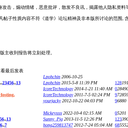
身攻击，煽动情绪，恶意批评，散发不良讯，揭露他人隐私资料
子性貭内容不符《道学》论坛精神及非本版所讨论的范围, 含糊不
 版主收到报告将立刻处理。
查看
最后发表
Lpohchin
2006-10-25
..
2
3
4
5
6
..
13
Lpohchin
2015-5-8 11:39 PM
128
19
IcoreTechnology
2014-1-21 11:40 AM
0
2849
sting.
IcoreTechnology
2011-7-5 02:24 PM
9
7285
yourjacky
2012-10-22 04:03 PM
9
6880
Mickeyxxx
2022-10-4 02:15 AM
0
5201
5
6
..
13
Sunny_Pig
2013-11-5 12:26 PM
123
39
6
..
7
hong259813747
2012-7-24 05:04 AM
68
555