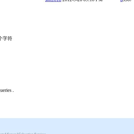
个字符
ueries .
ated Server
|
Colocation Services