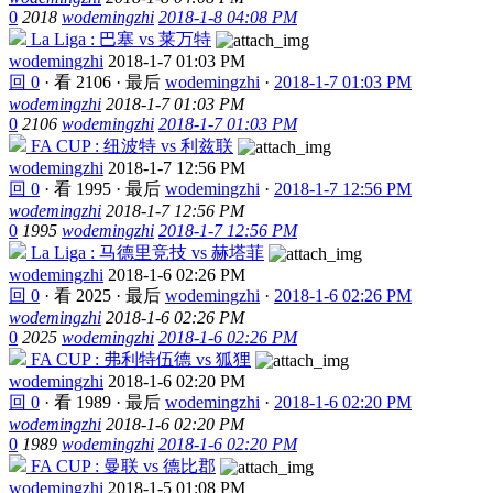
0
2018
wodemingzhi
2018-1-8 04:08 PM
La Liga : 巴塞 vs 莱万特
wodemingzhi
2018-1-7 01:03 PM
回 0
·
看 2106
·
最后
wodemingzhi
·
2018-1-7 01:03 PM
wodemingzhi
2018-1-7 01:03 PM
0
2106
wodemingzhi
2018-1-7 01:03 PM
FA CUP : 纽波特 vs 利兹联
wodemingzhi
2018-1-7 12:56 PM
回 0
·
看 1995
·
最后
wodemingzhi
·
2018-1-7 12:56 PM
wodemingzhi
2018-1-7 12:56 PM
0
1995
wodemingzhi
2018-1-7 12:56 PM
La Liga : 马德里竞技 vs 赫塔菲
wodemingzhi
2018-1-6 02:26 PM
回 0
·
看 2025
·
最后
wodemingzhi
·
2018-1-6 02:26 PM
wodemingzhi
2018-1-6 02:26 PM
0
2025
wodemingzhi
2018-1-6 02:26 PM
FA CUP : 弗利特伍德 vs 狐狸
wodemingzhi
2018-1-6 02:20 PM
回 0
·
看 1989
·
最后
wodemingzhi
·
2018-1-6 02:20 PM
wodemingzhi
2018-1-6 02:20 PM
0
1989
wodemingzhi
2018-1-6 02:20 PM
FA CUP : 曼联 vs 德比郡
wodemingzhi
2018-1-5 01:08 PM