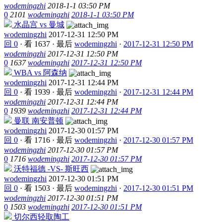
wodemingzhi
2018-1-1 03:50 PM
0
2101
wodemingzhi
2018-1-1 03:50 PM
水晶宫 vs 曼城
wodemingzhi
2017-12-31 12:50 PM
回 0
·
看 1637
·
最后
wodemingzhi
·
2017-12-31 12:50 PM
wodemingzhi
2017-12-31 12:50 PM
0
1637
wodemingzhi
2017-12-31 12:50 PM
WBA vs 阿森纳
wodemingzhi
2017-12-31 12:44 PM
回 0
·
看 1939
·
最后
wodemingzhi
·
2017-12-31 12:44 PM
wodemingzhi
2017-12-31 12:44 PM
0
1939
wodemingzhi
2017-12-31 12:44 PM
曼联 南安普顿
wodemingzhi
2017-12-30 01:57 PM
回 0
·
看 1716
·
最后
wodemingzhi
·
2017-12-30 01:57 PM
wodemingzhi
2017-12-30 01:57 PM
0
1716
wodemingzhi
2017-12-30 01:57 PM
沃特福德 -VS- 斯旺西
wodemingzhi
2017-12-30 01:51 PM
回 0
·
看 1503
·
最后
wodemingzhi
·
2017-12-30 01:51 PM
wodemingzhi
2017-12-30 01:51 PM
0
1503
wodemingzhi
2017-12-30 01:51 PM
切尔西轻取陶工