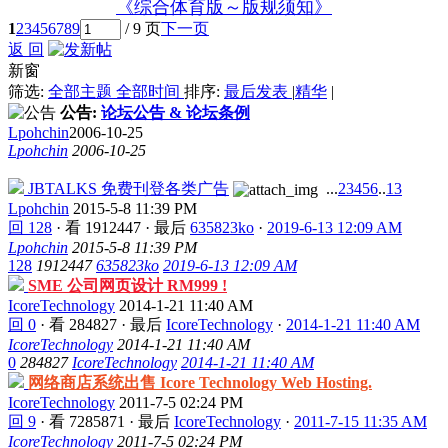
《综合体育版～版规须知》
1
2
3
4
5
6
7
8
9
/ 9 页
下一页
返 回
新窗
筛选:
全部主题
全部时间
排序:
最后发表
|
精华
|
公告:
论坛公告 & 论坛条例
Lpohchin
2006-10-25
Lpohchin
2006-10-25
JBTALKS 免费刊登各类广告
...
2
3
4
5
6
..
13
Lpohchin
2015-5-8 11:39 PM
回 128
·
看 1912447
·
最后
635823ko
·
2019-6-13 12:09 AM
Lpohchin
2015-5-8 11:39 PM
128
1912447
635823ko
2019-6-13 12:09 AM
SME 公司网页设计 RM999 !
IcoreTechnology
2014-1-21 11:40 AM
回 0
·
看 284827
·
最后
IcoreTechnology
·
2014-1-21 11:40 AM
IcoreTechnology
2014-1-21 11:40 AM
0
284827
IcoreTechnology
2014-1-21 11:40 AM
网络商店系统出售 Icore Technology Web Hosting.
IcoreTechnology
2011-7-5 02:24 PM
回 9
·
看 7285871
·
最后
IcoreTechnology
·
2011-7-15 11:35 AM
IcoreTechnology
2011-7-5 02:24 PM