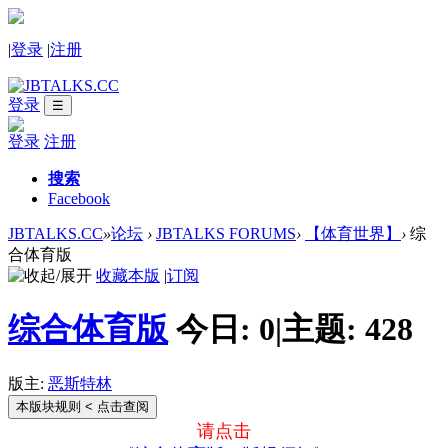
|
登录
|
注册
登录
☰
登录
注册
搜索
Facebook
JBTALKS.CC
»
论坛
›
JBTALKS FORUMS
›
【体育世界】
›
综
合体育版
收藏本版
|
订阅
综合体育版
今日:
0
|
主题:
428
版主:
恶斯特林
本版块规则
< 点击查阅
请点击