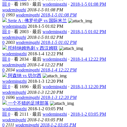
回 0
·
看 1993
·
最后
wodemingzhi
·
2018-1-5 01:08 PM
wodemingzhi
2018-1-5 01:08 PM
0
1993
wodemingzhi
2018-1-5 01:08 PM
Serie A : 佛罗伦萨 vs 国际米兰
wodemingzhi
2018-1-5 01:02 PM
回 0
·
看 2003
·
最后
wodemingzhi
·
2018-1-5 01:02 PM
wodemingzhi
2018-1-5 01:02 PM
0
2003
wodemingzhi
2018-1-5 01:02 PM
托特纳姆热刺 v 西汉姆联
wodemingzhi
2018-1-4 12:22 PM
回 0
·
看 2034
·
最后
wodemingzhi
·
2018-1-4 12:22 PM
wodemingzhi
2018-1-4 12:22 PM
0
2034
wodemingzhi
2018-1-4 12:22 PM
阿森纳 vs 切尔西
wodemingzhi
2018-1-3 12:20 PM
回 0
·
看 1696
·
最后
wodemingzhi
·
2018-1-3 12:20 PM
wodemingzhi
2018-1-3 12:20 PM
0
1696
wodemingzhi
2018-1-3 12:20 PM
一个不错的足球部落
wodemingzhi
2018-1-2 03:05 PM
回 0
·
看 2111
·
最后
wodemingzhi
·
2018-1-2 03:05 PM
wodemingzhi
2018-1-2 03:05 PM
0
2111
wodemingzhi
2018-1-2 03:05 PM